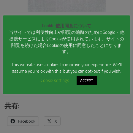
Cookie 使用同意について
当サイトでは利便性向上や閲覧の追跡のためにGoogle・他
￥6,000
12×12 1/4
サイレントライトグリッド
提携サービスによりCookieが使用されています。サイトの
閲覧を続けた場合Cookieの使用に同意したことになりま
￥5,000
9×12 1/4
サイレントライトグリッド
す。
￥4,000
9×9 1/4
サイレントライトグリッド
This website uses cookies to improve your experience. We'll
￥3,000
6×9 1/4
サイレントライトグリッド
assume you're ok with this, but you can opt-out if you wish.
Cookie settings
ACCEPT
画面の色味と実際は異なる場合があります
共有:
Facebook
X