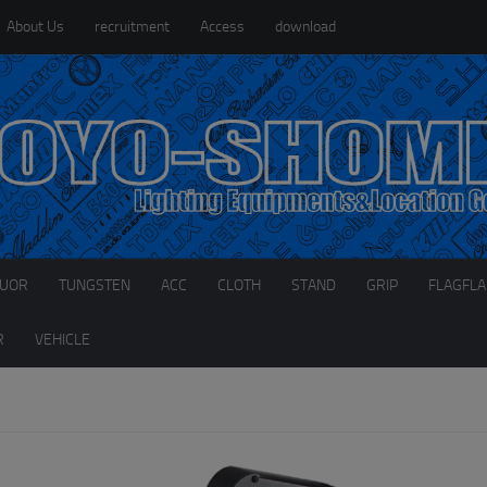
About Us
recruitment
Access
download
LUOR
TUNGSTEN
ACC
CLOTH
STAND
GRIP
FLAGFL
R
VEHICLE