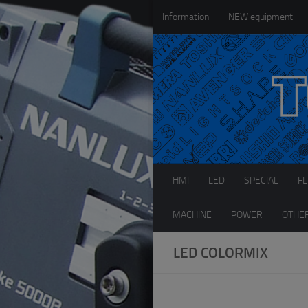
Information
NEW equipment
コンテンツへスキップ
HMI
LED
SPECIAL
F
MACHINE
POWER
OTHE
LED COLORMIX