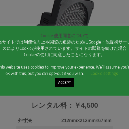
Cookie 使用同意について
当サイトでは利便性向上や閲覧の追跡のためにGoogle・他提携サー
スによりCookieが使用されています。サイトの閲覧を続けた場合
Cookieの使用に同意したことになります。
his website uses cookies to improve your experience. We'll assume you'
ok with this, but you can opt-out if you wish.
Cookie settings
ACCEPT
DMX対応
/
R
G
B
-Color
レンタル料：￥4,500
外寸法
212mm×212mm×67mm