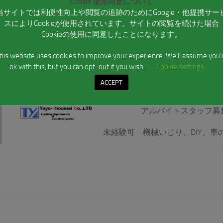
Cookie 使用同意について
ブログ
当サイトでは利便性向上や閲覧の追跡のためにGoogle・他提携サー
スによりCookieが使用されています。サイトの閲覧を続けた場合
Cookieの使用に同意したことになります。
NEWS
2017年11月10日
his website uses cookies to improve your experience. We'll assume you'
スタッフ募集
ok with this, but you can opt-out if you wish.
Cookie settings
ACCEPT
STAFF募集
アルバイトスタッフ募
未経験可 機械いじり、DIY、