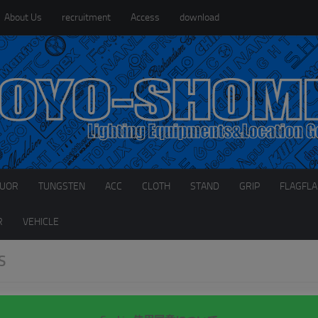
About Us
recruitment
Access
download
LUOR
TUNGSTEN
ACC
CLOTH
STAND
GRIP
FLAGFL
R
VEHICLE
S
NEWS
2020年6月10日